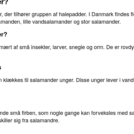
er?
r, der tilhører gruppen af halepadder. I Danmark findes fle
manden, lille vandsalamander og stor salamander.
er?
ært af små insekter, larver, snegle og orm. De er rovdyr
s
ækkes til salamander unger. Disse unger lever i vand, in
inde små firben, som nogle gange kan forveksles med sa
killer sig fra salamandre.