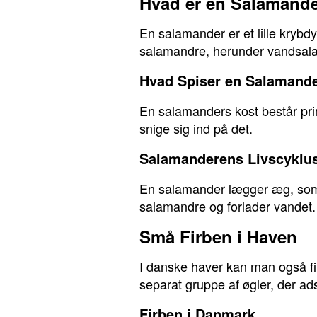
Hvad er en Salamand
En salamander er et lille krybdy
salamandre, herunder vandsala
Hvad Spiser en Salamand
En salamanders kost består prim
snige sig ind på det.
Salamanderens Livscyklu
En salamander lægger æg, som kl
salamandre og forlader vandet.
Små Firben i Haven
I danske haver kan man også f
separat gruppe af øgler, der ads
Firben i Danmark