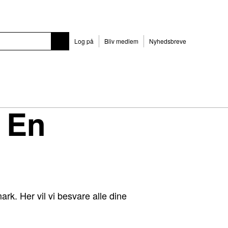
Log på
Bliv medlem
Nyhedsbreve
 En
rk. Her vil vi besvare alle dine