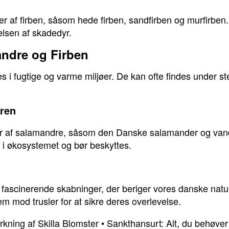
ter af firben, såsom hede firben, sandfirben og murfirbe
elsen af skadedyr.
andre og Firben
s i fugtige og varme miljøer. De kan ofte findes under st
ren
rter af salamandre, såsom den Danske salamander og va
le i økosystemet og bør beskyttes.
en fascinerende skabninger, der beriger vores danske natu
m mod trusler for at sikre deres overlevelse.
rkning af Skilla Blomster
•
Sankthansurt: Alt, du behøve