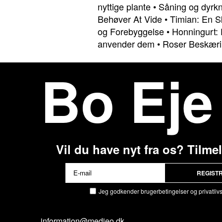
nyttige plante
•
Såning og dyrkn
Behøver At Vide
•
Timian: En S
og Forebyggelse
•
Honningurt: E
anvender dem
•
Roser Beskærin
Bo Eje
Vil du have nyt fra os? Tilme
REGIST
Jeg godkender brugerbetingelser og privatlivsp
information@medieo.dk