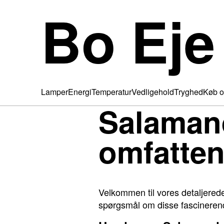
Bo Eje
Lamper
Energi
Temperatur
Vedligehold
Tryghed
Køb o
Salaman
omfatten
Velkommen til vores detaljerede
spørgsmål om disse fascinerende