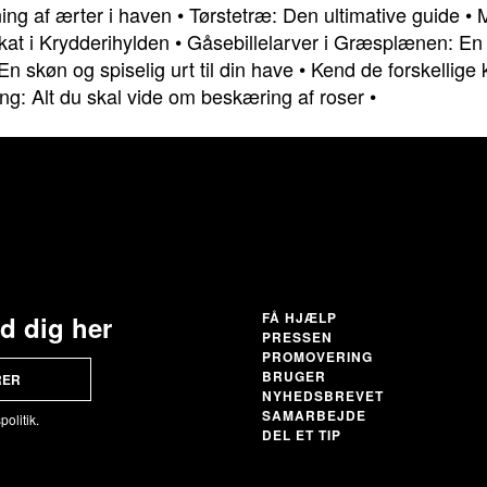
ing af ærter i haven
•
Tørstetræ: Den ultimative guide
•
M
kat i Krydderihylden
•
Gåsebillelarver i Græsplænen: En
n skøn og spiselig urt til din have
•
Kend de forskellige 
g: Alt du skal vide om beskæring af roser
•
FÅ HJÆLP
ld dig her
PRESSEN
PROMOVERING
BRUGER
RER
NYHEDSBREVET
SAMARBEJDE
olitik.
DEL ET TIP