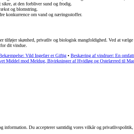
 sikre, at den forbliver sund og frodig.
 vækst og blomstring.
ndre konkurrence om vand og næringsstoffer.
 der tilføjer skønhed, privatliv og biologisk mangfoldighed. Ved at vælg
or dit vindue.
ekæmpelse: Vild Ingefær er Giftig
•
Beskæring af vindruer: En omfatt
et Middel mod Meldug, Bivirkninger af Hvidløg og Ostelærred til Ma
g information. Du accepterer samtidig vores vilkår og privatlivspolitik,