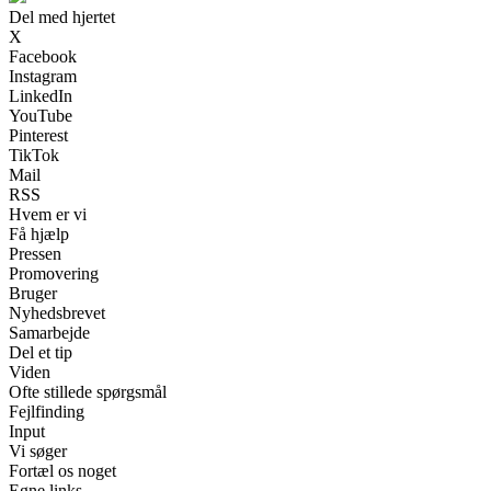
Del med hjertet
X
Facebook
Instagram
LinkedIn
YouTube
Pinterest
TikTok
Mail
RSS
Hvem er vi
Få hjælp
Pressen
Promovering
Bruger
Nyhedsbrevet
Samarbejde
Del et tip
Viden
Ofte stillede spørgsmål
Fejlfinding
Input
Vi søger
Fortæl os noget
Egne links