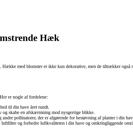
omstrende Hæk
. Hække med blomster er ikke kun dekorative, men de tiltrækker også nyt
Her er nogle af fordelene:
ed til din have året rundt.
iv og skabe en afskærmning mod nysgerrige blikke.
ndre pollinatorer, der er afgørende for bestøvning af planter i din hav
ftfiltre og forbedre luftkvaliteten i din have og omkringliggende omr