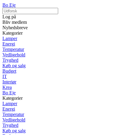
Bo Eje
Log på
Bliv medlem
Nyhedsbreve
Kategorier
Lamper
Energi
Temperatur
Vedligehold
Tryghed
Køb og salg
Budget
IT
Interiør
Krea
Bo Eje
Kategorier
Lamper
Energi
Temperatur
Vedligehold
Tryghed
Køb og salg