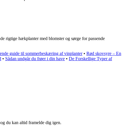
e de rigtige hækplanter med blomster og sørge for passende
ende guide til sommerbeskæring af vinplanter
•
Rød skovsyre – En
d
•
Sådan undgår du frøer i din have
•
De Forskellige Typer af
 og du kan altid framelde dig igen.