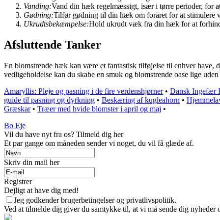
Vanding:
Vand din hæk regelmæssigt, især i tørre perioder, for at
Gødning:
Tilfør gødning til din hæk om foråret for at stimulere
Ukrudtsbekæmpelse:
Hold ukrudt væk fra din hæk for at forhi
Afsluttende Tanker
En blomstrende hæk kan være et fantastisk tilføjelse til enhver have,
vedligeholdelse kan du skabe en smuk og blomstrende oase lige uden f
Amaryllis: Pleje og pasning i de fire verdenshjørner
•
Dansk Ingefær B
guide til pasning og dyrkning
•
Beskæring af kugleahorn
•
Hjemmelav
Græskar
•
Træer med hvide blomster i april og maj
•
Bo Eje
Vil du have nyt fra os? Tilmeld dig her
Et par gange om måneden sender vi noget, du vil få glæde af.
Skriv din mail her
Registrer
Dejligt at have dig med!
Jeg godkender brugerbetingelser og privatlivspolitik.
Ved at tilmelde dig giver du samtykke til, at vi må sende dig nyheder o