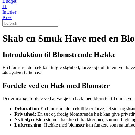
Budget
IT
Interiør
Krea
Skab en Smuk Have med en Bl
Introduktion til Blomstrende Hække
En blomstrende hæk kan tilføje skønhed, farve og duft til enhver have
økosystem i din have.
Fordele ved en Hæk med Blomster
Der er mange fordele ved at vælge en hæk med blomster til din have. 
Dekoration:
En blomstrende hæk tilføjer farve, tekstur og skønh
Privathed:
En tæt og frodig blomstrende hæk kan give privatl
Nyttedyr:
Blomsterne i hækken tiltrækker bier, sommerfugle og a
Luftrensning:
Hække med blomster kan fungere som naturlige lu