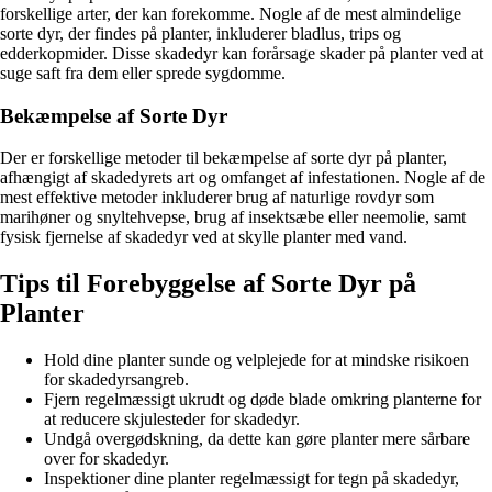
forskellige arter, der kan forekomme. Nogle af de mest almindelige
sorte dyr, der findes på planter, inkluderer bladlus, trips og
edderkopmider. Disse skadedyr kan forårsage skader på planter ved at
suge saft fra dem eller sprede sygdomme.
Bekæmpelse af Sorte Dyr
Der er forskellige metoder til bekæmpelse af sorte dyr på planter,
afhængigt af skadedyrets art og omfanget af infestationen. Nogle af de
mest effektive metoder inkluderer brug af naturlige rovdyr som
marihøner og snyltehvepse, brug af insektsæbe eller neemolie, samt
fysisk fjernelse af skadedyr ved at skylle planter med vand.
Tips til Forebyggelse af Sorte Dyr på
Planter
Hold dine planter sunde og velplejede for at mindske risikoen
for skadedyrsangreb.
Fjern regelmæssigt ukrudt og døde blade omkring planterne for
at reducere skjulesteder for skadedyr.
Undgå overgødskning, da dette kan gøre planter mere sårbare
over for skadedyr.
Inspektioner dine planter regelmæssigt for tegn på skadedyr,