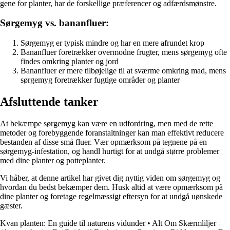
gene for planter, har de forskellige præferencer og adfærdsmønstre.
Sørgemyg vs. bananfluer:
Sørgemyg er typisk mindre og har en mere afrundet krop
Bananfluer foretrækker overmodne frugter, mens sørgemyg ofte
findes omkring planter og jord
Bananfluer er mere tilbøjelige til at sværme omkring mad, mens
sørgemyg foretrækker fugtige områder og planter
Afsluttende tanker
At bekæmpe sørgemyg kan være en udfordring, men med de rette
metoder og forebyggende foranstaltninger kan man effektivt reducere
bestanden af disse små fluer. Vær opmærksom på tegnene på en
sørgemyg-infestation, og handl hurtigt for at undgå større problemer
med dine planter og potteplanter.
Vi håber, at denne artikel har givet dig nyttig viden om sørgemyg og
hvordan du bedst bekæmper dem. Husk altid at være opmærksom på
dine planter og foretage regelmæssigt eftersyn for at undgå uønskede
gæster.
Kvan planten: En guide til naturens vidunder
•
Alt Om Skærmliljer