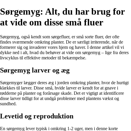
Sørgemyg: Alt, du har brug for
at vide om disse små fluer
Sørgemyg, også kendt som sørgefluer, er små sorte fluer, der ofte
findes sværmende omkring planter. De er særligt irriterende, når de
formerer sig og invaderer vores hjem og haver. I denne artikel vil vi
dykke ned i alt, hvad du behøver at vide om sørgemyg – lige fra deres
livscyklus til effektive metoder til bekæmpelse.
Sørgemyg larver og æg
Sørgemyger lægger deres æg i jorden omkring planter, hvor de hurtigt
klækkes til larver. Disse små, hvide larver er kendt for at gnave i
rødderne på planter og forårsage skade. Det er vigtigt at identificere
disse larver tidligt for at undgå problemer med plantens vækst og
sundhed.
Levetid og reproduktion
En sørgemyg lever typisk i omkring 1-2 uger, men i denne korte