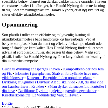
specifikke behov. Uanset om du skal dække mindre områder i haven
eller større arealer i landbruget, har Harald Nyborg den rette løsning
til dig. Sort afdækningsplast fra Harald Nyborg er af høj kvalitet og
sikrer effektiv ukrudtsbekæmpelse.
Opsummering
Sort plastik i ruller er en effektiv og miljøvenlig løsning til
ukrudtsbekæmpelse i både landbrugs- og havearbejde. Ved at
benytte sort plastik kan du nemt og effektivt bekæmpe ukrudt uden
brug af skadelige kemikalier. Hos Harald Nyborg finder du et stort
udvalg af sort plastik i ruller, der passer til dine behov. Vælg sort
plastik i ruller fra Harald Nyborg og få en langtidsholdbar løsning til
din ukrudtsbekæmpelse.
Guide til dyrkning af asparges i haven
•
Kompostbeholder hos Jem
og Fix
•
Blomster i græsplænen: Skab en fortryllende have med
vilde blomster
•
Katteurt – En guide til den populære plante
•
Dyrkning af Agurker i Drivhus: Alt du skal vide
•
Alt, du skal vide
om Laurbærtræer i Krukker
•
Sådan dyrker du succesfuldt kartofler i
din have
•
Basilikum: Dyrkning, pleje og gavnlige egenskaber
•
Kirsebærkorneltræ: Et Vidunderligt Valg til Haven
•
Bo Eje
Vil du have nyt fra os? Tilmeld dig her