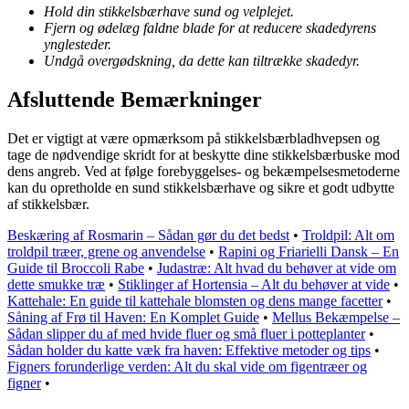
Hold din stikkelsbærhave sund og velplejet.
Fjern og ødelæg faldne blade for at reducere skadedyrens
ynglesteder.
Undgå overgødskning, da dette kan tiltrække skadedyr.
Afsluttende Bemærkninger
Det er vigtigt at være opmærksom på stikkelsbærbladhvepsen og
tage de nødvendige skridt for at beskytte dine stikkelsbærbuske mod
dens angreb. Ved at følge forebyggelses- og bekæmpelsesmetoderne
kan du opretholde en sund stikkelsbærhave og sikre et godt udbytte
af stikkelsbær.
Beskæring af Rosmarin – Sådan gør du det bedst
•
Troldpil: Alt om
troldpil træer, grene og anvendelse
•
Rapini og Friarielli Dansk – En
Guide til Broccoli Rabe
•
Judastræ: Alt hvad du behøver at vide om
dette smukke træ
•
Stiklinger af Hortensia – Alt du behøver at vide
•
Kattehale: En guide til kattehale blomsten og dens mange facetter
•
Såning af Frø til Haven: En Komplet Guide
•
Mellus Bekæmpelse –
Sådan slipper du af med hvide fluer og små fluer i potteplanter
•
Sådan holder du katte væk fra haven: Effektive metoder og tips
•
Figners forunderlige verden: Alt du skal vide om figentræer og
figner
•