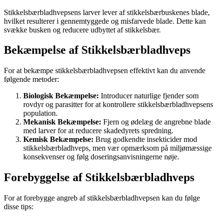
Stikkelsbærbladhvepsens larver lever af stikkelsbærbuskenes blade,
hvilket resulterer i gennemtyggede og misfarvede blade. Dette kan
svække busken og reducere udbyttet af stikkelsbær.
Bekæmpelse af Stikkelsbærbladhveps
For at bekæmpe stikkelsbærbladhvepsen effektivt kan du anvende
følgende metoder:
Biologisk Bekæmpelse:
Introducer naturlige fjender som
rovdyr og parasitter for at kontrollere stikkelsbærbladhvepsens
population.
Mekanisk Bekæmpelse:
Fjern og ødelæg de angrebne blade
med larver for at reducere skadedyrets spredning.
Kemisk Bekæmpelse:
Brug godkendte insekticider mod
stikkelsbærbladhveps, men vær opmærksom på miljømæssige
konsekvenser og følg doseringsanvisningerne nøje.
Forebyggelse af Stikkelsbærbladhveps
For at forebygge angreb af stikkelsbærbladhvepsen kan du følge
disse tips: