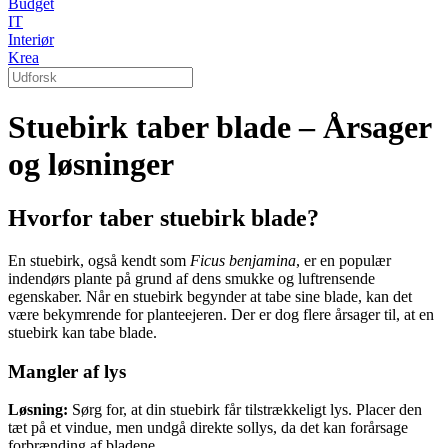
Budget
IT
Interiør
Krea
Stuebirk taber blade – Årsager
og løsninger
Hvorfor taber stuebirk blade?
En stuebirk, også kendt som
Ficus benjamina
, er en populær
indendørs plante på grund af dens smukke og luftrensende
egenskaber. Når en stuebirk begynder at tabe sine blade, kan det
være bekymrende for planteejeren. Der er dog flere årsager til, at en
stuebirk kan tabe blade.
Mangler af lys
Løsning:
Sørg for, at din stuebirk får tilstrækkeligt lys. Placer den
tæt på et vindue, men undgå direkte sollys, da det kan forårsage
forbrænding af bladene.