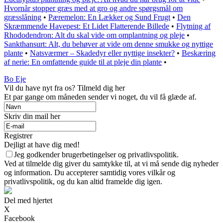
Hvornår stopper græs med at gro og andre spørgsmål om
græsslåning
•
Pæremelon: En Lækker og Sund Frugt
•
Den
Skræmmende Havepest: Et Lidet Flatterende Billede
•
Flytning af
Rhododendron: Alt du skal vide om omplantning og pleje
•
Sankthansurt: Alt, du behøver at vide om denne smukke og nyttige
plante
•
Natsværmer – Skadedyr eller nyttige insekter?
•
Beskæring
af nerie: En omfattende guide til at pleje din plante
•
Bo Eje
Vil du have nyt fra os? Tilmeld dig her
Et par gange om måneden sender vi noget, du vil få glæde af.
Skriv din mail her
Registrer
Dejligt at have dig med!
Jeg godkender brugerbetingelser og privatlivspolitik.
Ved at tilmelde dig giver du samtykke til, at vi må sende dig nyheder
og information. Du accepterer samtidig vores vilkår og
privatlivspolitik, og du kan altid framelde dig igen.
Del med hjertet
X
Facebook