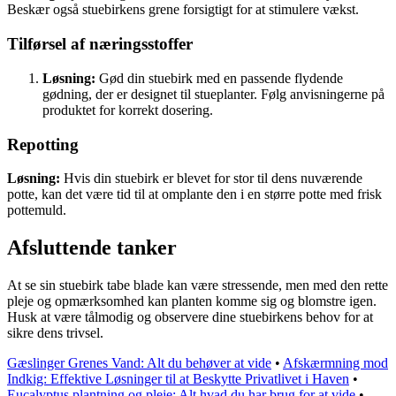
Beskær også stuebirkens grene forsigtigt for at stimulere vækst.
Tilførsel af næringsstoffer
Løsning:
Gød din stuebirk med en passende flydende
gødning, der er designet til stueplanter. Følg anvisningerne på
produktet for korrekt dosering.
Repotting
Løsning:
Hvis din stuebirk er blevet for stor til dens nuværende
potte, kan det være tid til at omplante den i en større potte med frisk
pottemuld.
Afsluttende tanker
At se sin stuebirk tabe blade kan være stressende, men med den rette
pleje og opmærksomhed kan planten komme sig og blomstre igen.
Husk at være tålmodig og observere dine stuebirkens behov for at
sikre dens trivsel.
Gæslinger Grenes Vand: Alt du behøver at vide
•
Afskærmning mod
Indkig: Effektive Løsninger til at Beskytte Privatlivet i Haven
•
Eucalyptus plantning og pleje: Alt hvad du har brug for at vide
•