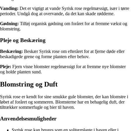
Vanding:
Det er vigtigt at vande Syrisk rose regelmæssigt, især i tørre
perioder. Undgå dog at overvande, da det kan skade rødderne.
Gødning:
Tilføj organisk gødning om foråret for at fremme vækst og
blomstring.
Pleje og Beskæring
Beskæring:
Beskær Syrisk rose om efteråret for at fjerne døde eller
beskadigede grene og forme planten efter behov.
Pleje:
Fjern visne blomster regelmæssigt for at fremme nye blomster
og holde planten sund.
Blomstring og Duft
Syrisk rose er kendt for sine smukke gule blomster, der kan blomstre i
løbet af foråret og sommeren. Blomsterne har en behagelig duft, der
tiltrækker sommerfugle og bier til haven.
Anvendelsesmuligheder
Syrisk rose kan bruges som en solitærplante i haven eller i