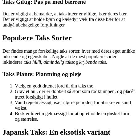
Taks Giftig: Pas på med bærrene
Det er vigtigt at bemærke, at taks træer er giftige, især deres bær.
Det er vigtigt at holde børn og kæledyr væk fra disse bær for at
undgå ubehagelige forgiftninger.
Populære Taks Sorter
Der findes mange forskellige taks sorter, hver med deres eget unikke
udseende og egenskaber. Nogle af de mest populære sorter
inkluderer
taks hillii
,
almindelig taks
og
krybende taks
.
Taks Plante: Plantning og pleje
Vælg en godt drænet jord til din taks træ.
Grav et hul, der er dobbelt så stort som rodklumpen, og placér
træet forsigtigt i hullet.
Vand regelmæssigt, især i tørre perioder, for at sikre en sund
vækst.
Beskær træet regelmæssigt for at opretholde en ønsket form
og størrelse.
Japansk Taks: En eksotisk variant