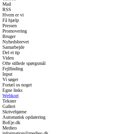
Mail
RSS
Hvem er vi
Få hjælp
Pressen
Promovering
Bruger
Nyhedsbrevet
Samarbejde
Del et tip
Viden
Ofte stillede spørgsmål
Fejlfinding
Input
Vi søger
Fortæl os noget
Egne links
Webkort
Tekster
Galleri
Skrivehjørne
Automatisk opdatering
BoEje.dk
Medieo
information@medieo.dk