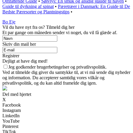
Omfattende Guide
•
Sølvlys: En smuk og alsidig staude til haven
•
Guide til dyrkning af spinat
•
Pæretræer i Danmark: En Guide til De
Bedste Pæresorter og Plantningstips
•
Bo Eje
Vil du have nyt fra os? Tilmeld dig her
Et par gange om måneden sender vi noget, du vil få glæde af.
Skriv din mail her
Registrer
Dejligt at have dig med!
Jeg godkender brugerbetingelser og privatlivspolitik.
Ved at tilmelde dig giver du samtykke til, at vi må sende dig nyheder
og information. Du accepterer samtidig vores vilkår og
privatlivspolitik, og du kan altid framelde dig igen.
Del med hjertet
X
Facebook
Instagram
LinkedIn
YouTube
Pinterest
TikTok