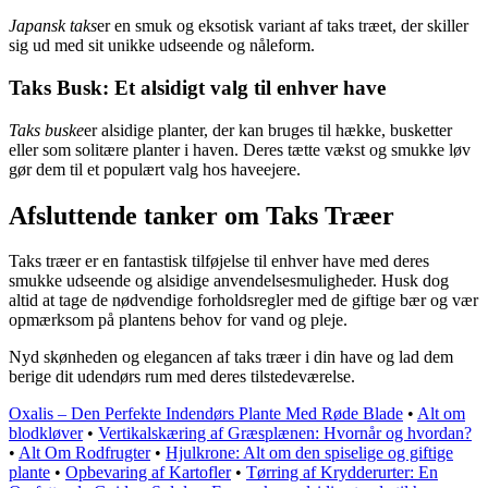
Japansk taks
er en smuk og eksotisk variant af taks træet, der skiller
sig ud med sit unikke udseende og nåleform.
Taks Busk: Et alsidigt valg til enhver have
Taks buske
er alsidige planter, der kan bruges til hække, busketter
eller som solitære planter i haven. Deres tætte vækst og smukke løv
gør dem til et populært valg hos haveejere.
Afsluttende tanker om Taks Træer
Taks træer er en fantastisk tilføjelse til enhver have med deres
smukke udseende og alsidige anvendelsesmuligheder. Husk dog
altid at tage de nødvendige forholdsregler med de giftige bær og vær
opmærksom på plantens behov for vand og pleje.
Nyd skønheden og elegancen af taks træer i din have og lad dem
berige dit udendørs rum med deres tilstedeværelse.
Oxalis – Den Perfekte Indendørs Plante Med Røde Blade
•
Alt om
blodkløver
•
Vertikalskæring af Græsplænen: Hvornår og hvordan?
•
Alt Om Rodfrugter
•
Hjulkrone: Alt om den spiselige og giftige
plante
•
Opbevaring af Kartofler
•
Tørring af Krydderurter: En