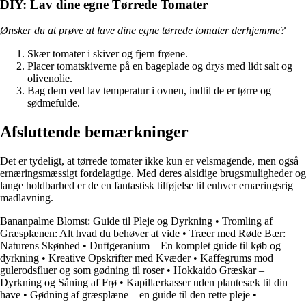
DIY: Lav dine egne Tørrede Tomater
Ønsker du at prøve at lave dine egne tørrede tomater derhjemme?
Skær tomater i skiver og fjern frøene.
Placer tomatskiverne på en bageplade og drys med lidt salt og
olivenolie.
Bag dem ved lav temperatur i ovnen, indtil de er tørre og
sødmefulde.
Afsluttende bemærkninger
Det er tydeligt, at tørrede tomater ikke kun er velsmagende, men også
ernæringsmæssigt fordelagtige. Med deres alsidige brugsmuligheder og
lange holdbarhed er de en fantastisk tilføjelse til enhver ernæringsrig
madlavning.
Bananpalme Blomst: Guide til Pleje og Dyrkning
•
Tromling af
Græsplænen: Alt hvad du behøver at vide
•
Træer med Røde Bær:
Naturens Skønhed
•
Duftgeranium – En komplet guide til køb og
dyrkning
•
Kreative Opskrifter med Kvæder
•
Kaffegrums mod
gulerodsfluer og som gødning til roser
•
Hokkaido Græskar –
Dyrkning og Såning af Frø
•
Kapillærkasser uden plantesæk til din
have
•
Gødning af græsplæne – en guide til den rette pleje
•