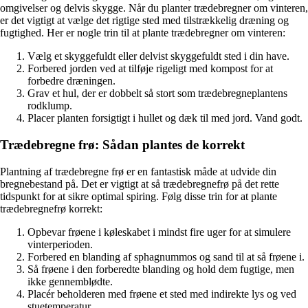
omgivelser og delvis skygge. Når du planter trædebregner om vinteren,
er det vigtigt at vælge det rigtige sted med tilstrækkelig dræning og
fugtighed. Her er nogle trin til at plante trædebregner om vinteren:
Vælg et skyggefuldt eller delvist skyggefuldt sted i din have.
Forbered jorden ved at tilføje rigeligt med kompost for at
forbedre dræningen.
Grav et hul, der er dobbelt så stort som trædebregneplantens
rodklump.
Placer planten forsigtigt i hullet og dæk til med jord. Vand godt.
Trædebregne frø: Sådan plantes de korrekt
Plantning af trædebregne frø er en fantastisk måde at udvide din
bregnebestand på. Det er vigtigt at så trædebregnefrø på det rette
tidspunkt for at sikre optimal spiring. Følg disse trin for at plante
trædebregnefrø korrekt:
Opbevar frøene i køleskabet i mindst fire uger for at simulere
vinterperioden.
Forbered en blanding af sphagnummos og sand til at så frøene i.
Så frøene i den forberedte blanding og hold dem fugtige, men
ikke gennemblødte.
Placér beholderen med frøene et sted med indirekte lys og ved
stuetemperatur.