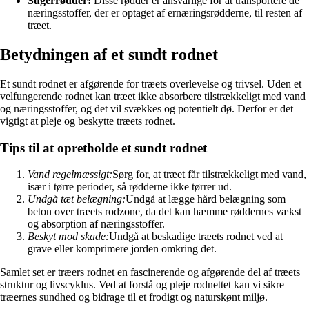
Sugerrødder:
Disse rødder er ansvarlige for at transportere de
næringsstoffer, der er optaget af ernæringsrødderne, til resten af
træet.
Betydningen af et sundt rodnet
Et sundt rodnet er afgørende for træets overlevelse og trivsel. Uden et
velfungerende rodnet kan træet ikke absorbere tilstrækkeligt med vand
og næringsstoffer, og det vil svækkes og potentielt dø. Derfor er det
vigtigt at pleje og beskytte træets rodnet.
Tips til at opretholde et sundt rodnet
Vand regelmæssigt:
Sørg for, at træet får tilstrækkeligt med vand,
især i tørre perioder, så rødderne ikke tørrer ud.
Undgå tæt belægning:
Undgå at lægge hård belægning som
beton over træets rodzone, da det kan hæmme røddernes vækst
og absorption af næringsstoffer.
Beskyt mod skade:
Undgå at beskadige træets rodnet ved at
grave eller komprimere jorden omkring det.
Samlet set er træers rodnet en fascinerende og afgørende del af træets
struktur og livscyklus. Ved at forstå og pleje rodnettet kan vi sikre
træernes sundhed og bidrage til et frodigt og naturskønt miljø.