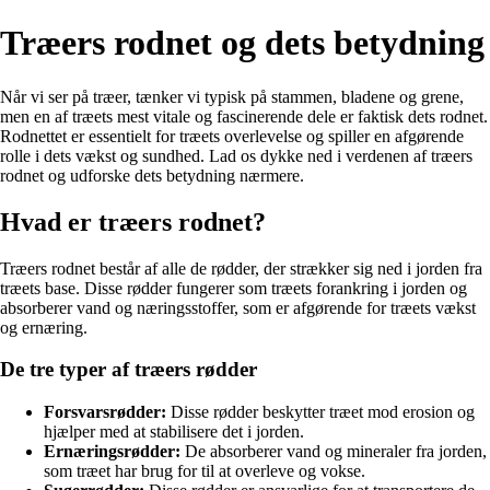
Træers rodnet og dets betydning
Når vi ser på træer, tænker vi typisk på stammen, bladene og grene,
men en af træets mest vitale og fascinerende dele er faktisk dets rodnet.
Rodnettet er essentielt for træets overlevelse og spiller en afgørende
rolle i dets vækst og sundhed. Lad os dykke ned i verdenen af træers
rodnet og udforske dets betydning nærmere.
Hvad er træers rodnet?
Træers rodnet består af alle de rødder, der strækker sig ned i jorden fra
træets base. Disse rødder fungerer som træets forankring i jorden og
absorberer vand og næringsstoffer, som er afgørende for træets vækst
og ernæring.
De tre typer af træers rødder
Forsvarsrødder:
Disse rødder beskytter træet mod erosion og
hjælper med at stabilisere det i jorden.
Ernæringsrødder:
De absorberer vand og mineraler fra jorden,
som træet har brug for til at overleve og vokse.