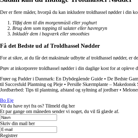
Der er flere måder, hvorpå du kan inkludere troldhassel nødder i din k
Tilføj dem til din morgenmüsli eller yoghurt
Brug dem som topping til salater eller havregryn
Inkludér dem i bagværk eller smoothies
Få det Bedste ud af Troldhassel Nødder
For at sikre, at du får det maksimale udbytte af troldhassel nødder, er 
Prøv at inkorporere troldhassel nødder i din daglige kost for at opleve
Frøer og Padder i Danmark: En Dybdegående Guide
•
De Bedste Gam
til Succesfuld Plantning og Pleje
•
Persille Skærmplante – Makedonsk 
Jordbærbed: Tips til plantning, afstand og syltning af jordbær
•
Meloner
Bo Eje
Vil du have nyt fra os? Tilmeld dig her
Et par gange om måneden sender vi noget, du vil få glæde af.
Skriv din mail her
Registrer