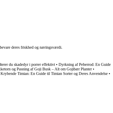
t bevare deres friskhed og næringsværdi.
rer du skadedyr i porrer effektivt
•
Dyrkning af Peberrod: En Guide
ketorn og Pasning af Goji Busk – Alt om Gojibær Planter
•
•
Krybende Timian: En Guide til Timian Sorter og Deres Anvendelse
•