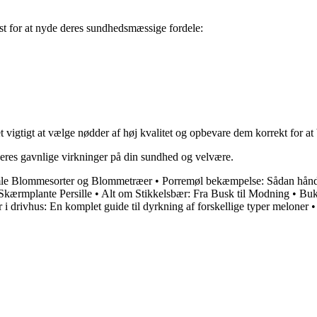
ost for at nyde deres sundhedsmæssige fordele:
det vigtigt at vælge nødder af høj kvalitet og opbevare dem korrekt for a
 deres gavnlige virkninger på din sundhed og velvære.
le Blommesorter og Blommetræer
•
Porremøl bekæmpelse: Sådan håndte
Skærmplante Persille
•
Alt om Stikkelsbær: Fra Busk til Modning
•
Buk
 i drivhus: En komplet guide til dyrkning af forskellige typer meloner