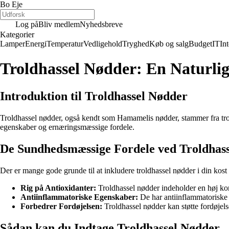
Bo Eje
Log på
Bliv medlem
Nyhedsbreve
Kategorier
Lamper
Energi
Temperatur
Vedligehold
Tryghed
Køb og salg
Budget
IT
Int
Troldhassel Nødder: En Naturli
Introduktion til Troldhassel Nødder
Troldhassel nødder, også kendt som Hamamelis nødder, stammer fra tro
egenskaber og ernæringsmæssige fordele.
De Sundhedsmæssige Fordele ved Troldhas
Der er mange gode grunde til at inkludere troldhassel nødder i din kost
Rig på Antioxidanter:
Troldhassel nødder indeholder en høj konc
Antiinflammatoriske Egenskaber:
De har antiinflammatoriske 
Forbedrer Fordøjelsen:
Troldhassel nødder kan støtte fordøjel
Sådan kan du Indtage Troldhassel Nødder