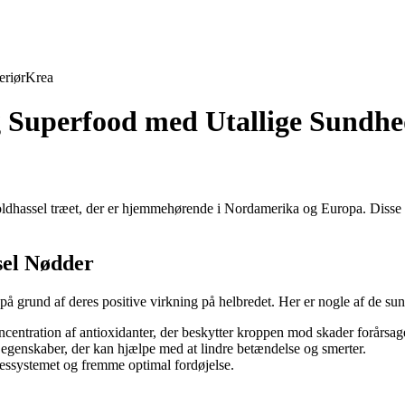
eriør
Krea
g Superfood med Utallige Sundh
ldhassel træet, der er hjemmehørende i Nordamerika og Europa. Disse 
sel Nødder
 på grund af deres positive virkning på helbredet. Her er nogle af de s
entration af antioxidanter, der beskytter kroppen mod skader forårsaget 
egenskaber, der kan hjælpe med at lindre betændelse og smerter.
sessystemet og fremme optimal fordøjelse.