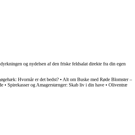
yrkningen og nydelsen af den friske feldsalat direkte fra din egen
bøgehæk: Hvornår er det bedst?
•
Alt om Buske med Røde Blomster –
de
•
Spirekasser og Amagerstænger: Skab liv i din have
•
Oliventræ