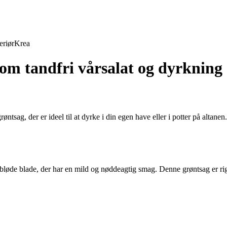
eriør
Krea
om tandfri vårsalat og dyrkning a
ntsag, der er ideel til at dyrke i din egen have eller i potter på altan
 bløde blade, der har en mild og nøddeagtig smag. Denne grøntsag er rig p