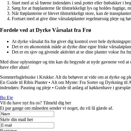
Start med at så frøene indendørs i små potter eller frøbakker i be
Sørg for at frøplanterne får tilstrækkeligt lys og holdes fugtige,
Når frøplanterne er blevet tilstrækkeligt store, kan de transplante
Fortsæt med at give dine vårsalatplanter regelmæssig pleje og høst
Fordele ved at Dyrke Vårsalat fra Frø
At dyrke vårsalat fra frø giver dig kontrol over hele dyrkningspr
Det er en økonomisk måde at dyrke dine egne friske vårsalatplan
Det er en sjov og givende aktivitet at se dine planter vokse fra frø 
Med disse oplysninger og trin kan du begynde at nyde gavnene ved at d
have eller altan!
Sommerfuglebuske i Krukke: Alt du behøver at vide om at dyrke og pl
En Guide til Ribis Planter
•
Alt om Mynte: Fra Sorter og Dyrkning til 
indendørs: Pasning og pleje
•
Guide til anlæg af køkkenhave i græspl
Bo Eje
Vil du have nyt fra os? Tilmeld dig her
Et par gange om måneden sender vi noget, du vil få glæde af.
Skriv din mail her
Registrer