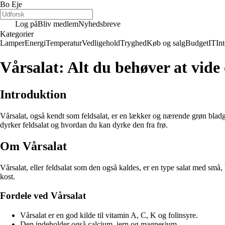
Bo Eje
Log på
Bliv medlem
Nyhedsbreve
Kategorier
Lamper
Energi
Temperatur
Vedligehold
Tryghed
Køb og salg
Budget
IT
Int
Vårsalat: Alt du behøver at vide 
Introduktion
Vårsalat, også kendt som feldsalat, er en lækker og nærende grøn bladgrø
dyrker feldsalat og hvordan du kan dyrke den fra frø.
Om Vårsalat
Vårsalat, eller feldsalat som den også kaldes, er en type salat med små,
kost.
Fordele ved Vårsalat
Vårsalat er en god kilde til vitamin A, C, K og folinsyre.
Den indeholder også calcium, jern og magnesium.