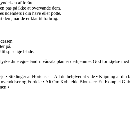
gyndelsen af foråret.
 men pas på ikke at overvande dem.
res udendørs i din have eller potte.
 dem, når de er klar til forbrug.
ocessen.
ter på.
til spiselige blade.
yrke dine egne tandfri vårsalatplanter derhjemme. God fornøjelse med d
eje
•
Stiklinger af Hortensia – Alt du behøver at vide
•
Klipning af din 
Anvendelser og Fordele
•
Alt Om Kobjælde Blomster: En Komplet Gui
ænen
•