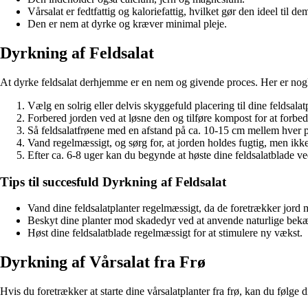
Vårsalat er fedtfattig og kaloriefattig, hvilket gør den ideel til de
Den er nem at dyrke og kræver minimal pleje.
Dyrkning af Feldsalat
At dyrke feldsalat derhjemme er en nem og givende proces. Her er nogle
Vælg en solrig eller delvis skyggefuld placering til dine feldsalatp
Forbered jorden ved at løsne den og tilføre kompost for at forbe
Så feldsalatfrøene med en afstand på ca. 10-15 cm mellem hver p
Vand regelmæssigt, og sørg for, at jorden holdes fugtig, men ikk
Efter ca. 6-8 uger kan du begynde at høste dine feldsalatblade ve
Tips til succesfuld Dyrkning af Feldsalat
Vand dine feldsalatplanter regelmæssigt, da de foretrækker jord
Beskyt dine planter mod skadedyr ved at anvende naturlige bek
Høst dine feldsalatblade regelmæssigt for at stimulere ny vækst.
Dyrkning af Vårsalat fra Frø
Hvis du foretrækker at starte dine vårsalatplanter fra frø, kan du følge di