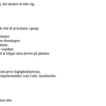
m, der ønsker at tabe sig.
 trin til at komme i gang:
lanter.
dre dræningen.
lante.
e vandtæt.
d at klippe dem øverst på planten.
 med jævn fugtighedsniveau.
æmpelsesmidler som f.eks. insektsæbe.
sse trin: