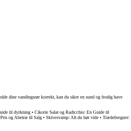
eholde dine vandingsrør korrekt, kan du sikre en sund og frodig have
uide til dyrkning
•
Cikorie Salat og Radicchio: En Guide til
Pris og Abetræ til Salg
•
Skivesvamp: Alt du bør vide
•
Trædebregner: