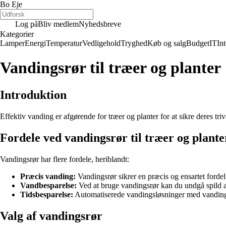
Bo Eje
Log på
Bliv medlem
Nyhedsbreve
Kategorier
Lamper
Energi
Temperatur
Vedligehold
Tryghed
Køb og salg
Budget
IT
Int
Vandingsrør til træer og planter
Introduktion
Effektiv vanding er afgørende for træer og planter for at sikre deres tr
Fordele ved vandingsrør til træer og plante
Vandingsrør har flere fordele, heriblandt:
Præcis vanding:
Vandingsrør sikrer en præcis og ensartet fordeli
Vandbesparelse:
Ved at bruge vandingsrør kan du undgå spild a
Tidsbesparelse:
Automatiserede vandingsløsninger med vandings
Valg af vandingsrør