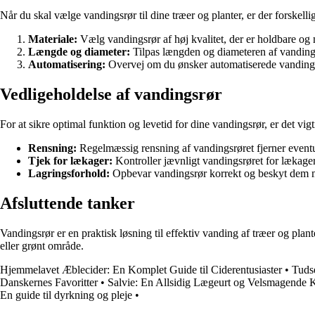
Når du skal vælge vandingsrør til dine træer og planter, er der forskellig
Materiale:
Vælg vandingsrør af høj kvalitet, der er holdbare og
Længde og diameter:
Tilpas længden og diameteren af vandingsr
Automatisering:
Overvej om du ønsker automatiserede vandingslø
Vedligeholdelse af vandingsrør
For at sikre optimal funktion og levetid for dine vandingsrør, er det vig
Rensning:
Regelmæssig rensning af vandingsrøret fjerner eventue
Tjek for lækager:
Kontroller jævnligt vandingsrøret for lækager e
Lagringsforhold:
Opbevar vandingsrør korrekt og beskyt dem mod
Afsluttende tanker
Vandingsrør er en praktisk løsning til effektiv vanding af træer og pla
eller grønt område.
Hjemmelavet Æblecider: En Komplet Guide til Ciderentusiaster
•
Tudse
Danskernes Favoritter
•
Salvie: En Allsidig Lægeurt og Velsmagende 
En guide til dyrkning og pleje
•