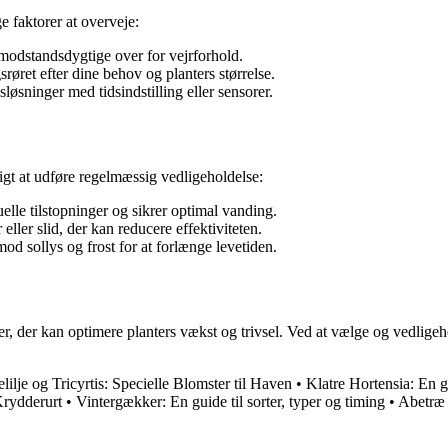
e faktorer at overveje:
 modstandsdygtige over for vejrforhold.
øret efter dine behov og planters størrelse.
sninger med tidsindstilling eller sensorer.
tigt at udføre regelmæssig vedligeholdelse:
lle tilstopninger og sikrer optimal vanding.
ller slid, der kan reducere effektiviteten.
 sollys og frost for at forlænge levetiden.
nter, der kan optimere planters vækst og trivsel. Ved at vælge og vedlig
lilje og Tricyrtis: Specielle Blomster til Haven
•
Klatre Hortensia: En g
Krydderurt
•
Vintergækker: En guide til sorter, typer og timing
•
Abetræ 