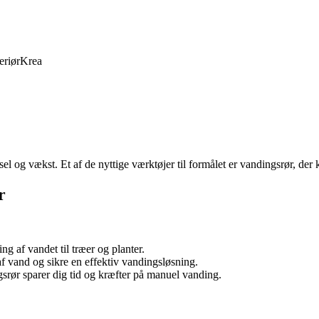
eriør
Krea
ivsel og vækst. Et af de nyttige værktøjer til formålet er vandingsrør, d
r
ng af vandet til træer og planter.
f vand og sikre en effektiv vandingsløsning.
rør sparer dig tid og kræfter på manuel vanding.