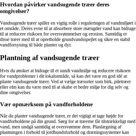
Hvordan påvirker vandsugende træer deres
omgivelser?
Vandsugende træer spiller en vigtig rolle i reguleringen af vandmiljøet i
et område. Deres evne til at absorbere store mængder vand kan bidrage
til at reducere risikoen for oversvømmelser og erosion. Samtidig er
disse træer med til at opretholde grundvandsspejlet og sikre en stabil
vandforsyning til både planter og dyr.
Plantning af vandsugende træer
Hvis du ønsker at bidrage til et sundt vandmiljø og reducere risikoen
for vandproblemer i dit lokalområde, så kan det være en god idé at
plante vandsugende træer. Ved at vælge træsorter som birk, piletræer
eller elm kan du være med til at skabe et bedre miljø for dig selv og
dine omgivelser.
Vær opmærksom på vandforholdene
Når du planter vandsugende træer, er det vigtigt at tage højde for
vandforholdene på din grund. Sørg for at træerne får tilstrækkeligt med
vand, men undgå samtidig at oversvømme dem. Planlægning af
plantningen i forhold til jordbundsforhold og dræningssystemer kan