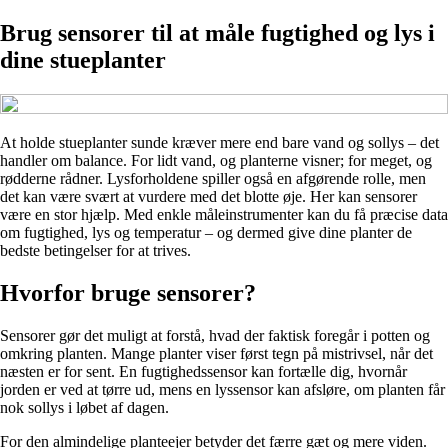
Brug sensorer til at måle fugtighed og lys i
dine stueplanter
At holde stueplanter sunde kræver mere end bare vand og sollys – det
handler om balance. For lidt vand, og planterne visner; for meget, og
rødderne rådner. Lysforholdene spiller også en afgørende rolle, men
det kan være svært at vurdere med det blotte øje. Her kan sensorer
være en stor hjælp. Med enkle måleinstrumenter kan du få præcise data
om fugtighed, lys og temperatur – og dermed give dine planter de
bedste betingelser for at trives.
Hvorfor bruge sensorer?
Sensorer gør det muligt at forstå, hvad der faktisk foregår i potten og
omkring planten. Mange planter viser først tegn på mistrivsel, når det
næsten er for sent. En fugtighedssensor kan fortælle dig, hvornår
jorden er ved at tørre ud, mens en lyssensor kan afsløre, om planten får
nok sollys i løbet af dagen.
For den almindelige planteejer betyder det færre gæt og mere viden.