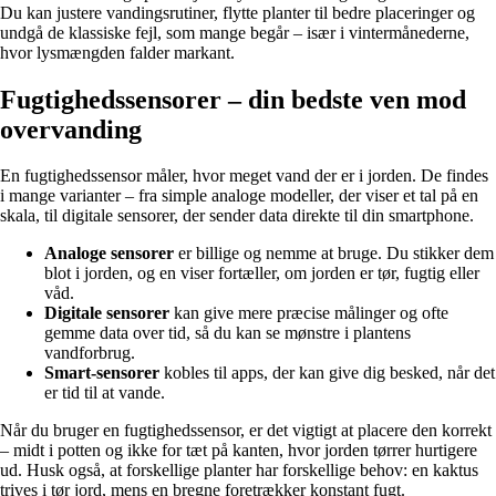
Du kan justere vandingsrutiner, flytte planter til bedre placeringer og
undgå de klassiske fejl, som mange begår – især i vintermånederne,
hvor lysmængden falder markant.
Fugtighedssensorer – din bedste ven mod
overvanding
En fugtighedssensor måler, hvor meget vand der er i jorden. De findes
i mange varianter – fra simple analoge modeller, der viser et tal på en
skala, til digitale sensorer, der sender data direkte til din smartphone.
Analoge sensorer
er billige og nemme at bruge. Du stikker dem
blot i jorden, og en viser fortæller, om jorden er tør, fugtig eller
våd.
Digitale sensorer
kan give mere præcise målinger og ofte
gemme data over tid, så du kan se mønstre i plantens
vandforbrug.
Smart-sensorer
kobles til apps, der kan give dig besked, når det
er tid til at vande.
Når du bruger en fugtighedssensor, er det vigtigt at placere den korrekt
– midt i potten og ikke for tæt på kanten, hvor jorden tørrer hurtigere
ud. Husk også, at forskellige planter har forskellige behov: en kaktus
trives i tør jord, mens en bregne foretrækker konstant fugt.