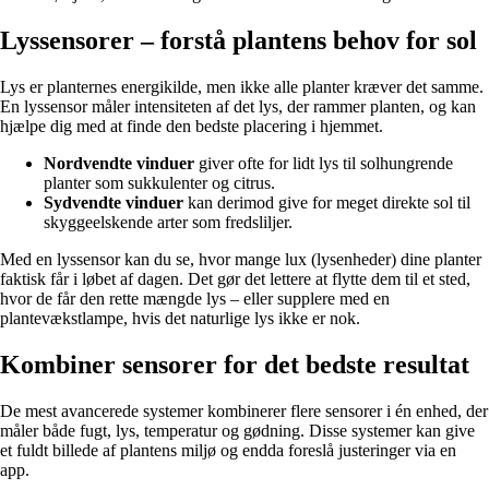
Lyssensorer – forstå plantens behov for sol
Lys er planternes energikilde, men ikke alle planter kræver det samme.
En lyssensor måler intensiteten af det lys, der rammer planten, og kan
hjælpe dig med at finde den bedste placering i hjemmet.
Nordvendte vinduer
giver ofte for lidt lys til solhungrende
planter som sukkulenter og citrus.
Sydvendte vinduer
kan derimod give for meget direkte sol til
skyggeelskende arter som fredsliljer.
Med en lyssensor kan du se, hvor mange lux (lysenheder) dine planter
faktisk får i løbet af dagen. Det gør det lettere at flytte dem til et sted,
hvor de får den rette mængde lys – eller supplere med en
plantevækstlampe, hvis det naturlige lys ikke er nok.
Kombiner sensorer for det bedste resultat
De mest avancerede systemer kombinerer flere sensorer i én enhed, der
måler både fugt, lys, temperatur og gødning. Disse systemer kan give
et fuldt billede af plantens miljø og endda foreslå justeringer via en
app.