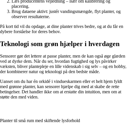
Læs producentens vejledning – især om kalibrering og
placering.
Brug dataene aktivt: justér vandingsmængde, flyt planter, og
observer resultaterne.
På kort tid vil du opdage, at dine planter trives bedre, og at du får en
dybere forståelse for deres behov.
Teknologi som grøn hjælper i hverdagen
Sensorer gør det lettere at passe planter, men de kan også øge glæden
ved at dyrke dem. Når du ser, hvordan fugtighed og lys påvirker
væksten, bliver plantepleje en lille videnskab i sig selv – og en hobby,
der kombinerer natur og teknologi på den bedste måde.
Uanset om du har én orkidé i vindueskarmen eller et helt hjem fyldt
med grønne planter, kan sensorer hjælpe dig med at skabe de rette
betingelser. Det handler ikke om at erstatte din intuition, men om at
støtte den med viden.
Planter til små rum med skiftende lysforhold