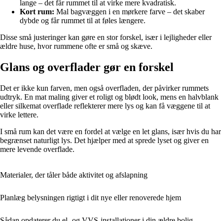
lange – det får rummet til at virke mere kvadratisk.
Kort rum:
Mal bagvæggen i en mørkere farve – det skaber
dybde og får rummet til at føles længere.
Disse små justeringer kan gøre en stor forskel, især i lejligheder eller
ældre huse, hvor rummene ofte er små og skæve.
Glans og overflader gør en forskel
Det er ikke kun farven, men også overfladen, der påvirker rummets
udtryk. En mat maling giver et roligt og blødt look, mens en halvblank
eller silkemat overflade reflekterer mere lys og kan få væggene til at
virke lettere.
I små rum kan det være en fordel at vælge en let glans, især hvis du har
begrænset naturligt lys. Det hjælper med at sprede lyset og giver en
mere levende overflade.
Materialer, der tåler både aktivitet og afslapning
Planlæg belysningen rigtigt i dit nye eller renoverede hjem
Sådan opdaterer du el- og VVS-installationer i din ældre bolig