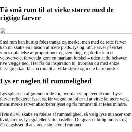
Få små rum til at virke større med de
rigtige farver
Små rum kan hurtigt føles trange og mørke, men med de rette farver
kan du skabe en illusion af mere plads, lys og luft. Farver påvirker
vores opfattelse af proportioner og stemning, og derfor kan et
velovervejet farvevalg gøre en markant forskel – uden at du behøver
rive vægge ned. Her får du inspiration til, hvordan du med enkle
farvegreb kan få små rum til at virke større og mere harmoniske.
Lys er nøglen til rummelighed
Lys spiller en afgørende rolle for, hvordan vi oplever et rum. Lyse
farver reflekterer lyset og får vægge og lofter til at virke længere væk,
mens mørke farver absorberer lyset og får rummet til at føles mindre.
Hvis du vil skabe en følelse af rummelighed, så vælg lyse nuancer som
hvid, creme, lysegrå eller sarte pasteller. De giver et luftigt udtryk og
får dagslyset til at sprede sig jævnt i rummet.