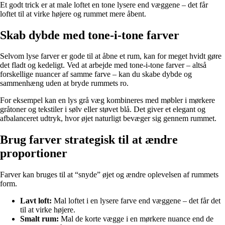
Et godt trick er at male loftet en tone lysere end væggene – det får
loftet til at virke højere og rummet mere åbent.
Skab dybde med tone-i-tone farver
Selvom lyse farver er gode til at åbne et rum, kan for meget hvidt gøre
det fladt og kedeligt. Ved at arbejde med tone-i-tone farver – altså
forskellige nuancer af samme farve – kan du skabe dybde og
sammenhæng uden at bryde rummets ro.
For eksempel kan en lys grå væg kombineres med møbler i mørkere
gråtoner og tekstiler i sølv eller støvet blå. Det giver et elegant og
afbalanceret udtryk, hvor øjet naturligt bevæger sig gennem rummet.
Brug farver strategisk til at ændre
proportioner
Farver kan bruges til at “snyde” øjet og ændre oplevelsen af rummets
form.
Lavt loft:
Mal loftet i en lysere farve end væggene – det får det
til at virke højere.
Smalt rum:
Mal de korte vægge i en mørkere nuance end de