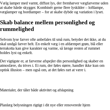
Vælg lamper med varmt, diffust lys, der fremhæver vægfarverne uden
at skabe hårde skygger. Kombinér gerne flere lyskilder – loftlampe,
væglamper og bordlamper – for at skabe dybde og variation i lyset.
Skab balance mellem personlighed og
rummelighed
Selvom lyse farver ofte anbefales til små rum, betyder det ikke, at du
skal undgå farver helt. En enkelt væg i en afdæmpet grøn, blå eller
terrakotta kan give karakter og varme, så længe resten af rummet
holdes lyst og enkelt.
Det vigtigste er, at farverne afspejler din personlighed og skaber en
atmosfære, du trives i. Et rum, der føles større, handler ikke kun om
optisk illusion – men også om, at det føles rart at være i.
Materialer, der tåler både aktivitet og afslapning
Planlæg belysningen rigtigt i dit nye eller renoverede hjem