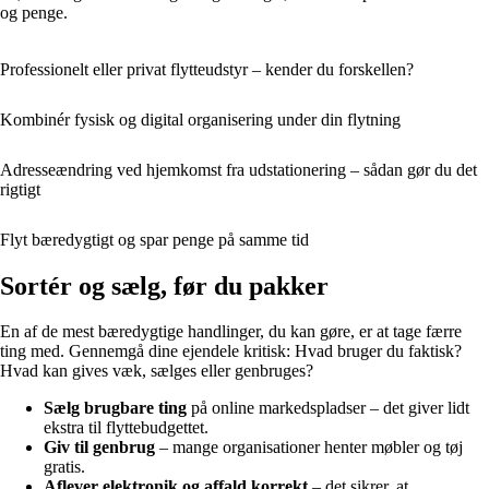
og penge.
Professionelt eller privat flytteudstyr – kender du forskellen?
Kombinér fysisk og digital organisering under din flytning
Adresseændring ved hjemkomst fra udstationering – sådan gør du det
rigtigt
Flyt bæredygtigt og spar penge på samme tid
Sortér og sælg, før du pakker
En af de mest bæredygtige handlinger, du kan gøre, er at tage færre
ting med. Gennemgå dine ejendele kritisk: Hvad bruger du faktisk?
Hvad kan gives væk, sælges eller genbruges?
Sælg brugbare ting
på online markedspladser – det giver lidt
ekstra til flyttebudgettet.
Giv til genbrug
– mange organisationer henter møbler og tøj
gratis.
Aflever elektronik og affald korrekt
– det sikrer, at