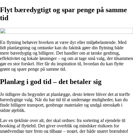
Flyt bæredygtigt og spar penge på samme
tid
En flytning behøver hverken at være dyr eller miljøbelastende. Med
lidt planlægning og omtanke kan du faktisk gøre din flytning både
mere bæredygtig og billigere. Det handler om at tænke genbrug,
effektivitet og lokale løsninger – og om at tage små valg, der tilsammen
gør en stor forskel. Her får du inspiration til, hvordan du kan flytte
grønt og spare penge på samme tid.
Planlæg i god tid – det betaler sig
Jo tidligere du begynder at planlægge, desto lettere bliver det at træffe
bæredygtige valg. Når du har tid til at undersøge muligheder, kan du
finde billigere transport, genbruge materialer og undgå stresskøb i
sidste øjeblik.
Lav en tjekliste over alt, der skal ordnes: fra sortering af ejendele til
booking af flyttebil. Det giver overblik og mindsker risikoen for
unødvendige ture frem og tilbage – noget, der både sparer brændstof