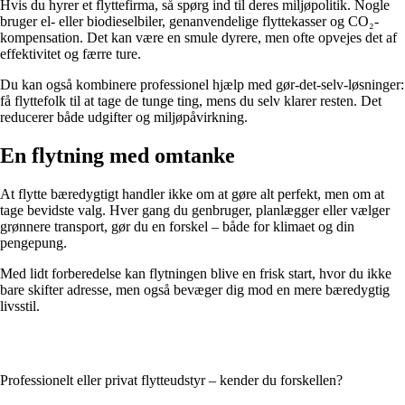
Hvis du hyrer et flyttefirma, så spørg ind til deres miljøpolitik. Nogle
bruger el- eller biodieselbiler, genanvendelige flyttekasser og CO₂-
kompensation. Det kan være en smule dyrere, men ofte opvejes det af
effektivitet og færre ture.
Du kan også kombinere professionel hjælp med gør-det-selv-løsninger:
få flyttefolk til at tage de tunge ting, mens du selv klarer resten. Det
reducerer både udgifter og miljøpåvirkning.
En flytning med omtanke
At flytte bæredygtigt handler ikke om at gøre alt perfekt, men om at
tage bevidste valg. Hver gang du genbruger, planlægger eller vælger
grønnere transport, gør du en forskel – både for klimaet og din
pengepung.
Med lidt forberedelse kan flytningen blive en frisk start, hvor du ikke
bare skifter adresse, men også bevæger dig mod en mere bæredygtig
livsstil.
Professionelt eller privat flytteudstyr – kender du forskellen?