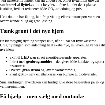
Ved længere flytninger kan du undersøge, om et flyttefirma tilbyder
samkørsel af flyttelæs
– det betyder, at flere kunder deler pladsen i
lastbilen, hvilket reducerer både CO₂-udledning og pris.
Hvis du kun har få ting, kan fragt via tog eller samtransport være en
overraskende billig og grøn løsning.
Tænk grønt i det nye hjem
En bæredygtig flytning stopper ikke, når du har sat flyttekasserne.
Brug flytningen som anledning til at skabe nye, miljøvenlige vaner i dit
nye hjem:
Skift til
LED-pærer
og energibesparende apparater.
Indret med
genbrugsmøbler
– det giver både karakter og sparer
ressourcer.
Overvej
grøn strøm
og lavere varmeforbrug.
Plant grønt – selv en altankasse kan bidrage til biodiversitet.
Små ændringer i hverdagen kan hurtigt give store besparelser på el- og
varmeregningen.
Få hjælp – men vælg med omtanke