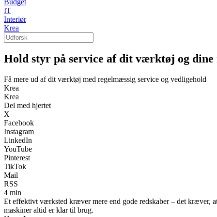
Budget
IT
Interiør
Krea
Hold styr på service af dit værktøj og din
Få mere ud af dit værktøj med regelmæssig service og vedligehold
Krea
Krea
Del med hjertet
X
Facebook
Instagram
LinkedIn
YouTube
Pinterest
TikTok
Mail
RSS
4 min
Et effektivt værksted kræver mere end gode redskaber – det kræver, a
maskiner altid er klar til brug.