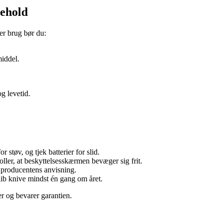
gehold
ver brug bør du:
middel.
g levetid.
r støv, og tjek batterier for slid.
ller, at beskyttelsesskærmen bevæger sig frit.
r producentens anvisning.
 slib knive mindst én gang om året.
r og bevarer garantien.