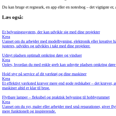
Du kan bruge et regneark, en app eller en notesbog – det vigtigste er, 
Læs også:
Et belysningssystem, der kan udvikle sig med dine projekter
Krea
Uanset om du arbejder med modelbygning, elektronik eller kreative hån
justeres, udvides og udvikles i takt med dine projekter.
Udnyt pladsen optimalt omkring døre og vinduer
Krea
Oplev, hvordan du med enkle greb kan udnytte pladsen omkring døre og 
Hold styr på service af dit værktøj og dine maskiner
Krea
Et effektivt værksted kræver mere end gode redskaber – det kræver, a
maskiner altid er klar til brug.
Flytbare lamper – fleksibel og praktisk belysning til hobbyrummet
Krea
Uanset om du syr, maler eller arbejder med små reparationer, giver fly
mere funktionelt og inspirerende.