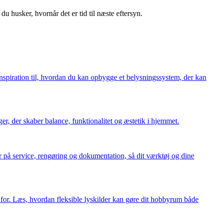
u husker, hvornår det er tid til næste eftersyn.
inspiration til, hvordan du kan opbygge et belysningssystem, der kan
r, der skaber balance, funktionalitet og æstetik i hjemmet.
 på service, rengøring og dokumentation, så dit værktøj og dine
g for. Læs, hvordan fleksible lyskilder kan gøre dit hobbyrum både