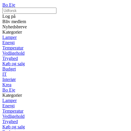
Bo Eje
Log på
Bliv medlem
Nyhedsbreve
Kategorier
Lamper
Energi
Temperatur
Vedligehold
Tryghed
Køb og salg
Budget
IT
Interiør
Krea
Bo Eje
Kategorier
Lamper
Energi
Temperatur
Vedligehold
Tryghed
Køb og salg