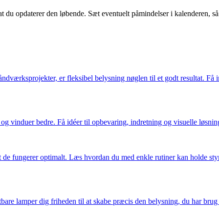
at du opdaterer den løbende. Sæt eventuelt påmindelser i kalenderen, så d
dværksprojekter, er fleksibel belysning nøglen til et godt resultat. Få 
vinduer bedre. Få idéer til opbevaring, indretning og visuelle løsninge
t de fungerer optimalt. Læs hvordan du med enkle rutiner kan holde styr
tbare lamper dig friheden til at skabe præcis den belysning, du har bru