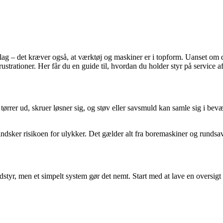
ag – det kræver også, at værktøj og maskiner er i topform. Uanset om 
trationer. Her får du en guide til, hvordan du holder styr på service af d
tørrer ud, skruer løsner sig, og støv eller savsmuld kan samle sig i bev
indsker risikoen for ulykker. Det gælder alt fra boremaskiner og rundsa
 udstyr, men et simpelt system gør det nemt. Start med at lave en oversig