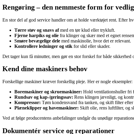
Rengøring – den nemmeste form for vedli
En stor del af god service handler om at holde værktøjet rent. Efter h
Tørre støv og snavs af
med en tør klud eller trykluft.
Fjerne harpiks og olie
fra klinger og skær med et egnet rense
Smøre bevægelige dele
med maskinolie, hvor det er relevant.
Kontrollere ledninger og stik
for slid eller skader.
Det tager kun få minutter, men gør en stor forskel for både sikkerhed o
Kend dine maskiners behov
Forskellige maskiner kræver forskellig pleje. Her er nogle eksempler:
Boremaskiner og skruemaskiner:
Hold ventilationshuller fri fo
Rundsav og kap-/geringssav:
Rens klingen jævnligt, og kontro
Kompressor:
Tøm kondensvand fra tanken, og skift filter efte
Plæneklipper og havemaskiner:
Skift olie, rens luftfilter, og
Ved at følge producentens anbefalinger undgår du unødige reparatione
Dokumentér service og reparationer