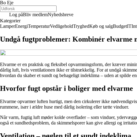
Bo Eje
Log på
Bliv medlem
Nyhedsbreve
Kategorier
Lamper
Energi
Temperatur
Vedligehold
Tryghed
Køb og salg
Budget
IT
Int
Undgå fugtproblemer: Kombinér elvarme me
Elvarme er en praktisk og fleksibel opvarmningsform, der kræver minim
dårlig luft, hvis ventilationen ikke er tilstrækkelig. For at undgå skim
hvordan du skaber et sundt og behageligt indeklima – uden at spilde en
Hvorfor fugt opstår i boliger med elvarme
Elvarme opvarmer luften hurtigt, men den cirkulerer ikke nødvendigvis
rummene, især i ældre huse med dårlig isolering eller tætte vinduer.
Når varm, fugtig luft møder kolde overflader – som vinduer, ydervægge
også et sundhedsproblem, da skimmelsporer kan give allergi og irritation
Ventilation – nøglen til et sundt indeklima