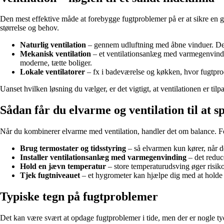
Den mest effektive måde at forebygge fugtproblemer på er at sikre en god 
størrelse og behov.
Naturlig ventilation
– gennem udluftning med åbne vinduer. Det e
Mekanisk ventilation
– et ventilationsanlæg med varmegenvinding
moderne, tætte boliger.
Lokale ventilatorer
– fx i badeværelse og køkken, hvor fugtprod
Uanset hvilken løsning du vælger, er det vigtigt, at ventilationen er til
Sådan får du elvarme og ventilation til at 
Når du kombinerer elvarme med ventilation, handler det om balance. For 
Brug termostater og tidsstyring
– så elvarmen kun kører, når de
Installer ventilationsanlæg med varmegenvinding
– det reduce
Hold en jævn temperatur
– store temperaturudsving øger risiko
Tjek fugtniveauet
– et hygrometer kan hjælpe dig med at holde 
Typiske tegn på fugtproblemer
Det kan være svært at opdage fugtproblemer i tide, men der er nogle t