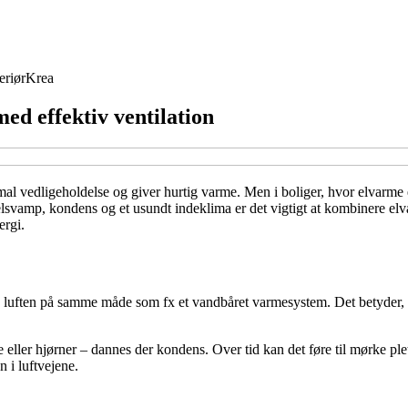
eriør
Krea
d effektiv ventilation
al vedligeholdelse og giver hurtig varme. Men i boliger, hvor elvarme
melsvamp, kondens og et usundt indeklima er det vigtigt at kombinere elv
ergi.
 luften på samme måde som fx et vandbåret varmesystem. Det betyder, a
 eller hjørner – dannes der kondens. Over tid kan det føre til mørke p
 i luftvejene.