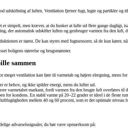
udskiftning af luften. Ventilation fjerner fugt, lugte og partikler og til
r simpelt, men kræver, at du husker at lufte ud flere gange dagligt, i
, der automatisk udskifter luften og genbruger varmen fra den luft, der
uktionen er størst. De kan styres med fugtsensorer, så de kun kører, nå
passet boligens størrelse og brugsmønster.
spille sammen
meget ventilation kan føre til varmetab og højere elregning, mens for l
r er behov, og ikke spilder energi, mens du lufter ud.
rer varmetabet markant, fordi varmen fra den brugte luft overføres til de
en for kondens. En stabil varme på 20–22 grader er ideel i de fleste ru
luftfugtigheden mellem 40 og 60 procent, som er det optimale niveau 
ydelige advarselssignaler, du bør være opmærksom på: